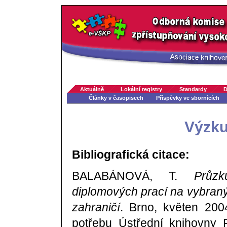
Aktuálně
Lokální registry
Standardy
D
Články v časopisech
Příspěvky ve sbornících
Výzku
Bibliografická citace:
BALABÁNOVÁ, T.
Průz
diplomových prací na vybraný
zahraničí
. Brno, květen 2004
potřebu Ústřední knihovny F