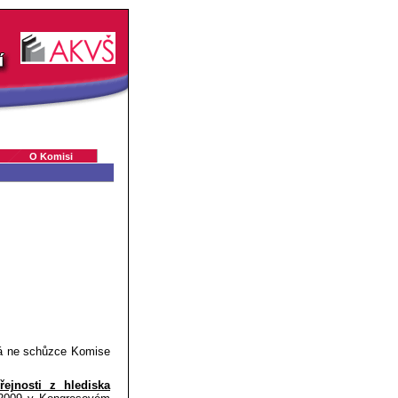
O Komisi
ená ne schůzce Komise
řejnosti z hlediska