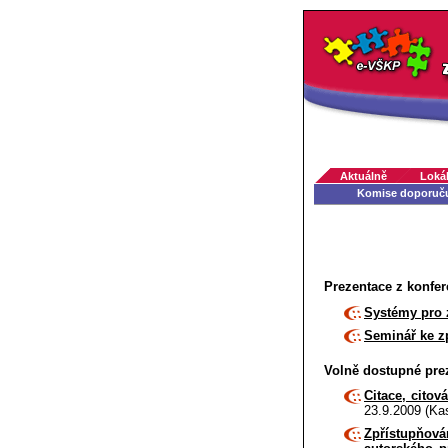
Aktuálně
Lokál
Komise doporuč
Prezentace z konfer
Systémy pro 
Seminář ke zp
Volně dostupné pre
Citace, citová
23.9.2009 (Ka
Zpřístupňová