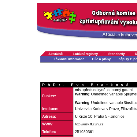
Aktuálně
Lokální registry
Standardy
D
Základní informace
Cíle a plány
Zápisy z je
PhDr. Eva Bratková
místopředsedkyně, odborný garant
Warning
: Undefined variable $prijme
Funkce:
Warning
: Undefined variable $institu
Instituce:
Univerzita Karlova v Praze, Filozofick
Adresa:
U Kříže 10, Praha 5 - Jinonice
WWW:
http://uisk.ff.cuni.cz
Telefon:
251080361