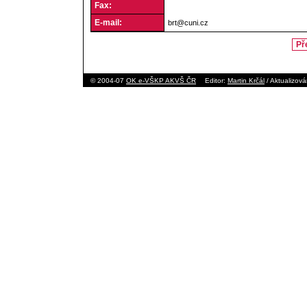
Fax:
E-mail:
brt@cuni.cz
Př
© 2004-07
OK e-VŠKP AKVŠ ČR
Editor:
Martin Krčál
/ Aktualizov