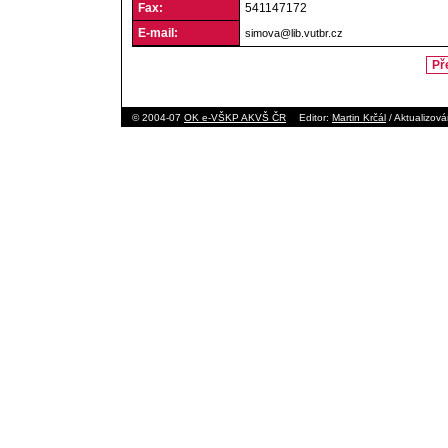
Fax:
541147172
E-mail:
simova@lib.vutbr.cz
Př
© 2004-07
OK e-VŠKP AKVŠ ČR
Editor:
Martin Krčál
/ Aktualizov