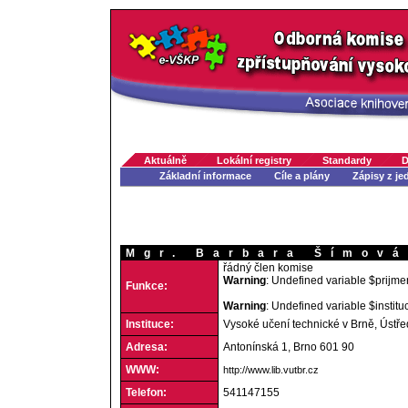
Aktuálně
Lokální registry
Standardy
D
Základní informace
Cíle a plány
Zápisy z je
Mgr. Barbara Šímová
řádný člen komise
Warning
: Undefined variable $prijme
Funkce:
Warning
: Undefined variable $institu
Instituce:
Vysoké učení technické v Brně, Ústř
Adresa:
Antonínská 1, Brno 601 90
WWW:
http://www.lib.vutbr.cz
Telefon:
541147155