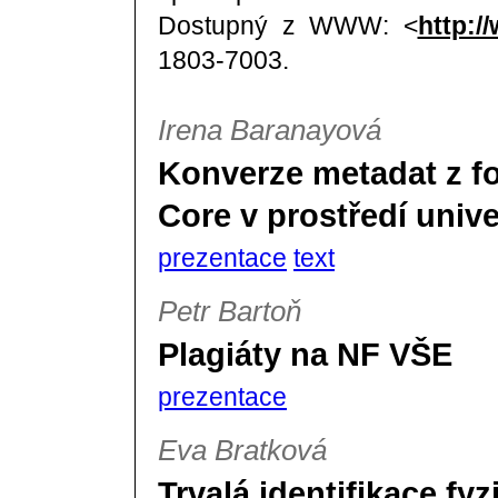
Dostupný z WWW: <
http:/
1803-7003.
Irena Baranayová
Konverze metadat z f
Core v prostředí unive
prezentace
text
Petr Bartoň
Plagiáty na NF VŠE
prezentace
Eva Bratková
Trvalá identifikace fy