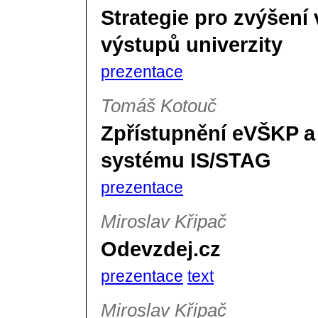
Strategie pro zvýšení 
výstupů univerzity
prezentace
Tomáš Kotouč
Zpřístupnění eVŠKP a 
systému IS/STAG
prezentace
Miroslav Křipač
Odevzdej.cz
prezentace
text
Miroslav Křipač