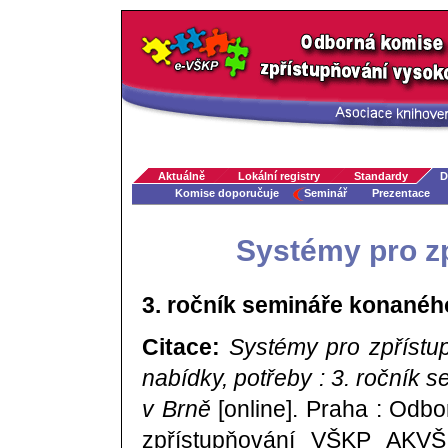
Aktuálně
Lokální registry
Standardy
D
Komise doporučuje
Seminář
Prezentace
Systémy pro z
3. ročník semináře konaného
Citace:
Systémy pro zpřístu
nabídky, potřeby : 3. ročník
v Brně
[online]. Praha : Odb
zpřístupňování VŠKP AKVŠ 