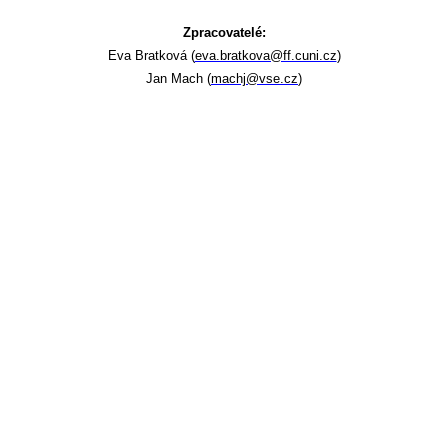
Zpracovatelé:
Eva Bratková (
eva.bratkova@ff.cuni.cz
)
Jan Mach (
machj@vse.cz
)