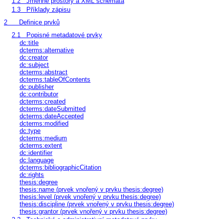
1.2
Jmenné prostory a XML schémata
1.3
Příklady zápisu
2
Definice prvků
2.1
Popisné metadatové prvky
dc:title
dcterms:alternative
dc:creator
dc:subject
dcterms:abstract
dcterms:tableOfContents
dc:publisher
dc:contributor
dcterms:created
dcterms:dateSubmitted
dcterms:dateAccepted
dcterms:modified
dc:type
dcterms:medium
dcterms:extent
dc:identifier
dc:language
dcterms:bibliographicCitation
dc:rights
thesis:degree
thesis:name (prvek vnořený v prvku thesis:degree)
thesis:level (prvek vnořený v prvku thesis:degree)
thesis:discipline (prvek vnořený v prvku thesis:degree)
thesis:grantor (prvek vnořený v prvku thesis:degree)