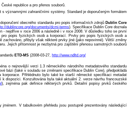
 České republice a pro přenos souborů.
at s významnými zahraničními systémy. Standard je doporučeným formátem
1 doporučení obecného standardu pro popis informačních zdrojů
Dublin Core
tp://dublincore.org/documents/dcmi-terms
). Specifikace Dublin Core doznala
 - nejdříve v roce 2006 a následně i v roce 2008. V důsledku toho se první
pro popis fyzických osob a korporací. Prvky pro popis fyzických osob a
ě zachováno, přibyly však některé prvky jiné (jako nepovinné). Větší změny
teru. Jejich přítomnost je nezbytná pro zajištění přenosu samotných souborů
standardu
ETD-MS
(2008-03-27,
http://www.ndltd.org/
jména o nejnovější verzi 1.3 německého národního metadatového standardu
ové bázi (také v souladu se změnami specifikace Dublin Core), předpokládá
 korporace. Přihlédnuto bylo také ke starší německé specifikaci metadat
í k dispozici. Konzultována byla také aktuální 2. verze návrhu francouzské
ml
), zejména pak definice některých prvků. Detailní popisy prvků českého
ny jménem. V tabulkovém přehledu jsou postupně prezentovány následující