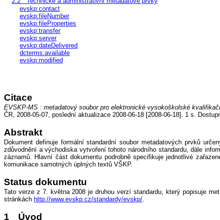
2.2
Technické a administrativní metadatové prvky
evskp:contact
evskp:fileNumber
evskp:fileProperties
evskp:transfer
evskp:server
evskp:dateDelivered
dcterms:available
evskp:modified
Citace
EVSKP-MS : metadatový soubor pro elektronické vysokoškolské kvalifikač
ČR, 2008-05-07, poslední aktualizace 2008-06-18 [2008-06-18]. 1 s. Dost
Abstrakt
Dokument definuje formální standardní soubor metadatových prvků určen
zdůvodnění a východiska vytvoření tohoto národního standardu, dále info
záznamů. Hlavní část dokumentu podrobně specifikuje jednotlivé zařazené
komunikace samotných úplných textů VŠKP.
Status dokumentu
Tato verze z 7. května 2008 je druhou verzí standardu, který popisuje me
stránkách
http://www.evskp.cz/standardy/evskp/
.
1
Úvod