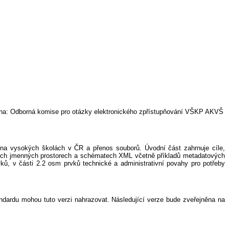
aha: Odborná komise pro otázky elektronického zpřístupňování VŠKP AKVŠ
 na vysokých školách v ČR a přenos souborů. Úvodní část zahrnuje cíle,
žitých jmenných prostorech a schématech XML včetně příkladů metadatových
ků, v části 2.2 osm prvků technické a administrativní povahy pro potřeby
andardu mohou tuto verzi nahrazovat. Následující verze bude zveřejněna na