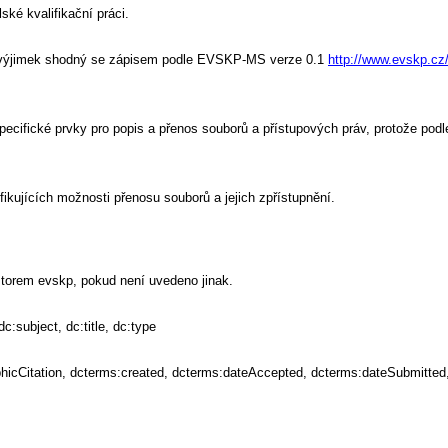
ké kvalifikační práci.
ár výjimek shodný se zápisem podle EVSKP-MS verze 0.1
http://www.evskp.cz
cifické prvky pro popis a přenos souborů a přístupových práv, protože podl
fikujících možnosti přenosu souborů a jejich zpřístupnění.
torem evskp, pokud není uvedeno jinak.
dc:subject, dc:title, dc:type
raphicCitation, dcterms:created, dcterms:dateAccepted, dcterms:dateSubmitte