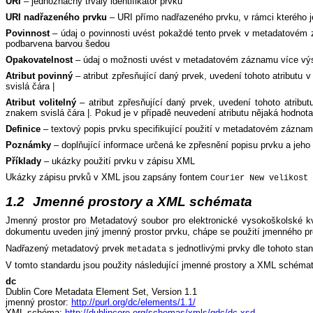
URI
– jednoznačný trvalý identifikátor prvku
URI nadřazeného prvku
– URI přímo nadřazeného prvku, v rámci kterého 
Povinnost
– údaj o povinnosti uvést pokaždé tento prvek v metadatovém z
podbarvena
barvou šedou
Opakovatelnost
– údaj o možnosti uvést v metadatovém záznamu více v
Atribut povinný
– atribut zpřesňující daný prvek, uvedení tohoto atributu
svislá čára |
Atribut volitelný
– atribut zpřesňující daný prvek, uvedení tohoto atribu
znakem svislá čára |. Pokud je v případě neuvedení atributu nějaká hodno
Definice
– textový popis prvku specifikující použití v metadatovém zázna
Poznámky
– doplňující informace určená ke zpřesnění popisu prvku a jeho 
Příklady
– ukázky použití prvku v zápisu XML
Ukázky zápisu prvků v XML jsou zapsány fontem
Courier New velikost 
1.2
Jmenné prostory a XML schémata
Jmenný prostor pro Metadatový soubor pro elektronické vysokoškolské 
dokumentu uveden jiný jmenný prostor prvku, chápe se použití jmenného p
Nadřazený metadatový prvek
s jednotlivými prvky dle tohoto st
metadata
V tomto standardu jsou použity následující jmenné prostory a XML schémat
dc
Dublin Core Metadata Element Set, Version 1.1
jmenný prostor:
http://purl.org/dc/elements/1.1/
XML schéma:
http://dublincore.org/schemas/xmls/qdc/dc.xsd