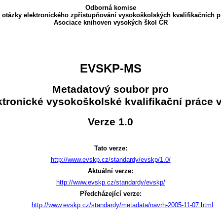
Odborná komise
 otázky elektronického zpřístupňování vysokoškolských kvalifikačních p
Asociace knihoven vysokých škol ČR
EVSKP-MS
Metadatový soubor pro
ktronické vysokoškolské kvalifikační práce 
Verze 1.0
Tato verze:
http://www.evskp.cz/standardy/evskp/1.0/
Aktuální verze:
http://www.evskp.cz/standardy/evskp/
Předcházející verze:
http://www.evskp.cz/standardy/metadata/navrh-2005-11-07.html