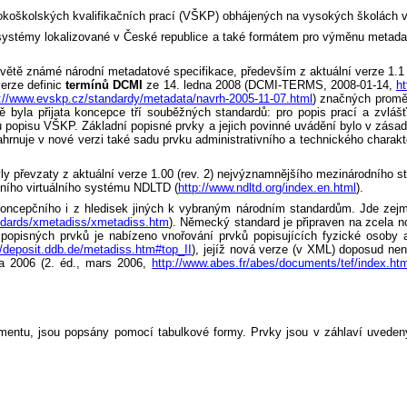
okoškolských kvalifikačních prací (VŠKP) obhájených na vysokých školách v
systémy lokalizované v České republice a také formátem pro výměnu metad
světě známé národní metadatové specifikace, především z aktuální verze 1.
verze definic
termínů DCMI
ze 14. ledna 2008 (DCMI-TERMS, 2008-01-14,
ht
p://www.evskp.cz/standardy/metadata/navrh-2005-11-07.html
) značných proměn
la přijata koncepce tří souběžných standardů: pro popis prací a zvlášť 
ů popisu VŠKP. Základní popisné prvky a jejich povinné uvádění bylo v zásad
 zahrnuje v nové verzi také sadu prvku administrativního a technického charak
yly převzaty z aktuální verze 1.00 (rev. 2) nejvýznamnějšího mezinárodního 
odního virtuálního systému NDLTD (
http://www.ndltd.org/index.en.html
).
a koncepčního i z hledisek jiných k vybraným národním standardům. Jde ze
andards/xmetadiss/xmetadiss.htm
). Německý standard je připraven na zcela n
popisných prvků je nabízeno vnořování prvků popisujících fyzické osoby a
//deposit.ddb.de/metadiss.htm#top_II
), jejíž nová verze (v XML) doposud nen
a 2006 (2. éd., mars 2006,
http://www.abes.fr/abes/documents/tef/index.ht
umentu, jsou popsány pomocí tabulkové formy. Prvky jsou v záhlaví uvede