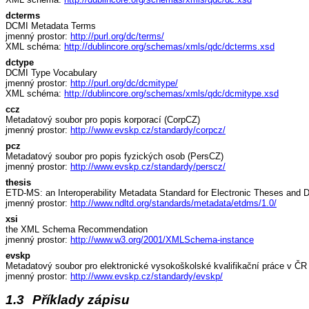
dcterms
DCMI Metadata Terms
jmenný prostor:
http://purl.org/dc/terms/
XML schéma:
http://dublincore.org/schemas/xmls/qdc/dcterms.xsd
dctype
DCMI Type Vocabulary
jmenný prostor:
http://purl.org/dc/dcmitype/
XML schéma:
http://dublincore.org/schemas/xmls/qdc/dcmitype.xsd
ccz
Metadatový soubor pro popis korporací (CorpCZ)
jmenný prostor:
http://www.evskp.cz/standardy/corpcz/
pcz
Metadatový soubor pro popis fyzických osob (PersCZ)
jmenný prostor:
http://www.evskp.cz/standardy/perscz/
thesis
ETD-MS: an Interoperability Metadata Standard for Electronic Theses and D
jmenný prostor:
http://www.ndltd.org/standards/metadata/etdms/1.0/
xsi
the XML Schema Recommendation
jmenný prostor:
http://www.w3.org/2001/XMLSchema-instance
evskp
Metadatový soubor pro elektronické vysokoškolské kvalifikační práce v ČR 
jmenný prostor:
http://www.evskp.cz/standardy/evskp/
1.3
Příklady zápisu