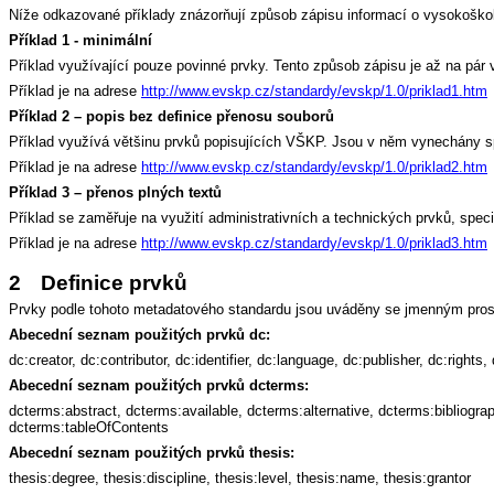
Níže odkazované příklady znázorňují způsob zápisu informací o vysokoškols
Příklad 1 - minimální
Příklad využívající pouze povinné prvky. Tento způsob zápisu je až na p
Příklad je na adrese
http://www.evskp.cz/standardy/evskp/
1.0/priklad1.htm
Příklad 2 – popis bez definice přenosu souborů
Příklad využívá většinu prvků popisujících VŠKP. Jsou v něm vynechány spe
Příklad je na adrese
http://www.evskp.cz/standardy/evskp/
1.0/priklad2.htm
Příklad 3 – přenos plných textů
Příklad se zaměřuje na využití administrativních a technických prvků, speci
Příklad je na adrese
http://www.evskp.cz/standardy/evskp/
1.0/priklad3.htm
2
Definice prvků
Prvky podle tohoto metadatového standardu jsou uváděny se jmenným pros
Abecední seznam použitých prvků dc:
dc:creator, dc:contributor, dc:identifier, dc:language, dc:publisher, dc:rights, 
Abecední seznam použitých prvků dcterms:
dcterms:abstract, dcterms:available, dcterms:alternative, dcterms:bibliog
dcterms:tableOfContents
Abecední seznam použitých prvků thesis:
thesis:degree, thesis:discipline, thesis:level, thesis:name, thesis:grantor