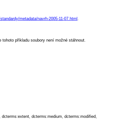
/standardy/metadata/navrh-2005-11-07.html
.
e tohoto příkladu soubory není možné stáhnout.
d, dcterms:extent, dcterms:medium, dcterms:modified,