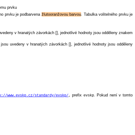
nému prvku
ého prvku je podbarvena
žlutooranžovou barvou
. Tabulka volitelného prvku je
 uvedeny v hranatých závorkách [], jednotlivé hodnoty jsou odděleny znakem
, jsou uvedeny v hranatých závorkách [], jednotlivé hodnoty jsou odděleny
prefix
. Pokud není v tomto
p://www.evskp.cz
/standardy/evskp/
,
evskp