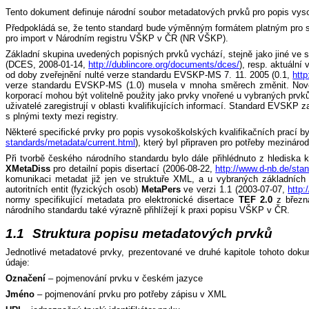
Tento dokument definuje národní soubor metadatových prvků pro popis vys
Předpokládá se, že tento standard bude výměnným formátem platným pro 
pro import v Národním registru VŠKP v ČR (NR VŠKP).
Základní skupina uvedených popisných prvků vychází, stejně jako jiné ve 
(DCES, 2008-01-14,
http://dublincore.org/documents/dces/
), resp. aktuální 
od doby zveřejnění nulté verze standardu EVSKP-MS 7. 11. 2005 (0.1,
htt
verze standardu EVSKP-MS (1.0) musela v mnoha směrech změnit. Nově by
korporací mohou být volitelně použity jako prvky vnořené u vybraných prvk
uživatelé zaregistrují v oblasti kvalifikujících informací. Standard EVSKP
s plnými texty mezi registry.
Některé specifické prvky pro popis vysokoškolských kvalifikačních prací b
standards/metadata/current.html
), který byl připraven pro potřeby mezinár
Při tvorbě českého národního standardu bylo dále přihlédnuto z hledisk
XMetaDiss
pro detailní popis disertací (2006-08-22,
http://www.d-nb.de/st
komunikaci metadat již jen ve struktuře XML, a u vybraných základních 
autoritních entit (fyzických osob)
MetaPers
ve verzi 1.1 (2003-07-07,
http:
normy specifikující metadata pro elektronické disertace
TEF 2.0
z březn
národního standardu také výrazně přihlížejí k praxi popisu VŠKP v ČR.
1.1
Struktura popisu metadatových prvků
Jednotlivé metadatové prvky, prezentované ve druhé kapitole tohoto dok
údaje:
Označení
– pojmenování prvku v českém jazyce
Jméno
– pojmenování prvku pro potřeby zápisu v XML