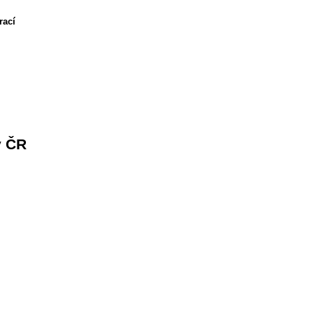
rací
v ČR