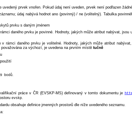
je uvedený prvek vnořen. Pokud údaj není uveden, prvek není podřazen žád
áznamu; údaj nabývá hodnot ano (povinný) / ne (volitelný). Tabulka povinn
ýskytů prvku s daným jménem
 v rámci daného prvku je povinné. Hodnoty, jakých může atribut nabývat, jsou
tu v rámci daného prvku je volitelné. Hodnoty, jakých může atribut nabývat
ta považována za výchozí, je uvedena na prvním místě
tučně
mu
použití
.
9 bodů
kvalifikační práce v ČR (EVSKP-MS) definovaný v tomto dokumentu je
htt
rostoru
.
evskp
andardu obsahuje definice jmenných prostorů dle níže uvedeného seznamu.
a: