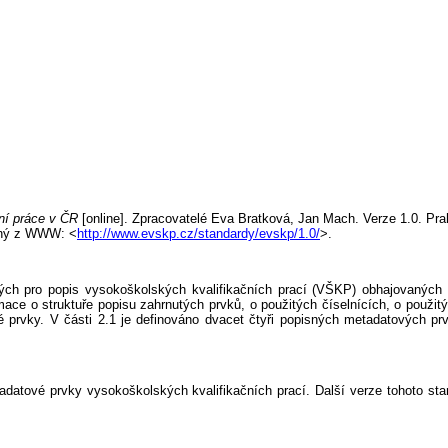
ní práce v ČR
[online].
Zpracovatelé Eva Bratková, Jan Mach. Verze 1.0. Pr
upný z WWW: <
http://www.evskp.cz/standardy/evskp/1.0/
>.
ých pro popis vysokoškolských kvalifikačních prací (VŠKP) obhajovaných
rmace o struktuře popisu zahrnutých prvků, o použitých číselnících, o pou
 prvky. V části 2.1 je definováno dvacet čtyři popisných metadatových prv
tadatové prvky vysokoškolských kvalifikačních prací. Další verze tohoto st