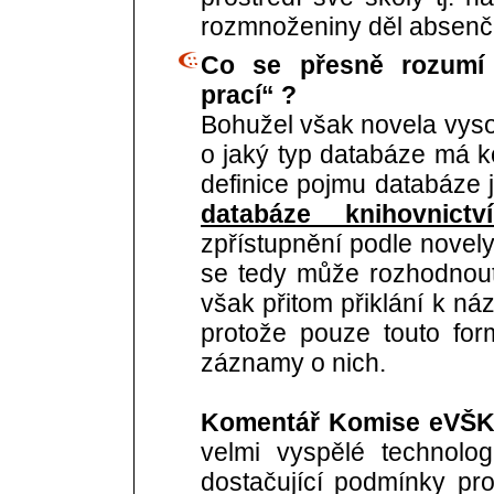
rozmnoženiny děl absenč
Co se přesně rozumí 
prací“ ?
Bohužel však novela vyso
o jaký typ databáze má k
definice pojmu databáze j
databáze knihovnict
zpřístupnění podle novely
se tedy může rozhodnout
však přitom přiklání k náz
protože pouze touto for
záznamy o nich.
Komentář Komise eVŠK
velmi vyspělé technolog
dostačující podmínky pr