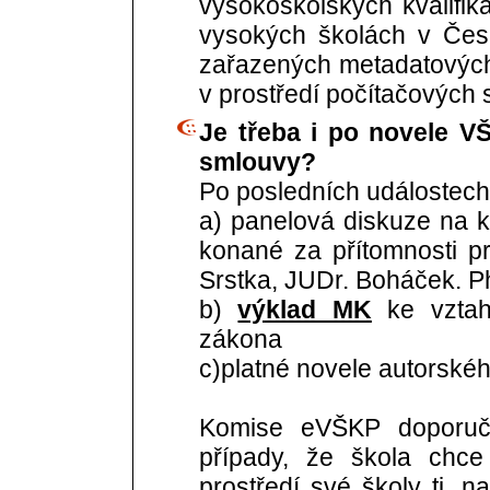
vysokoškolských kvalifi
vysokých školách v Čes
zařazených metadatových
v prostředí počítačových sí
Je třeba i po novele V
smlouvy?
Po posledních událostech
a) panelová diskuze na k
konané za přítomnosti pr
Srstka, JUDr. Boháček. P
b)
výklad MK
ke vztah
zákona
c)platné novele autorské
Komise eVŠKP doporuču
případy, že škola chc
prostředí své školy tj. n