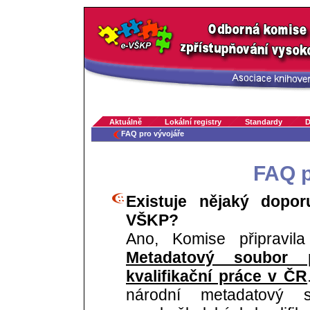
Aktuálně
Lokální registry
Standardy
D
FAQ pro vývojáře
FAQ p
Existuje nějaký dopo
VŠKP?
Ano, Komise připravil
Metadatový soubor p
kvalifikační práce v ČR
národní metadatový s