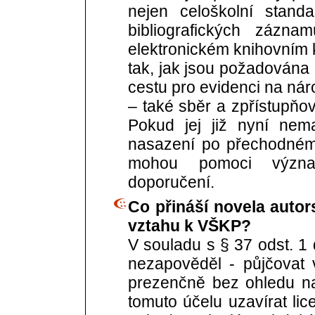
nejen celoškolní stand
bibliografických zázna
elektronickém knihovním k
tak, jak jsou požadována
cestu pro evidenci na nár
– také sběr a zpřístupňov
Pokud jej již nyní nem
nasazení po přechodném 
mohou pomoci význam
doporučení.
Co přináší novela autor
vztahu k VŠKP?
V souladu s § 37 odst. 1
nezapověděl - půjčovat
prezenčně bez ohledu na
tomuto účelu uzavírat lic