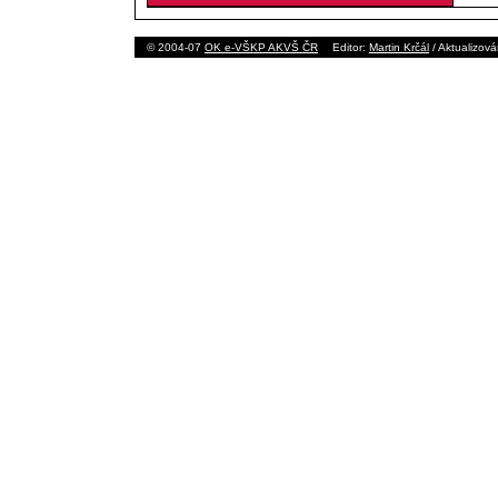
© 2004-07
OK e-VŠKP AKVŠ ČR
Editor:
Martin Krčál
/ Aktualizov