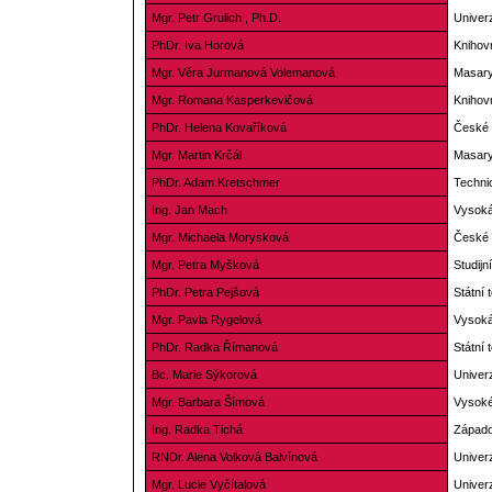
Mgr. Petr Grulich , Ph.D.
Univer
PhDr. Iva Horová
Knihov
Mgr. Věra Jurmanová Volemanová
Masaryk
Mgr. Romana Kasperkevičová
Kniho
PhDr. Helena Kovaříková
České 
Mgr. Martin Krčál
Masaryk
PhDr. Adam Kretschmer
Technic
Ing. Jan Mach
Vysoká
Mgr. Michaela Morysková
České 
Mgr. Petra Myšková
Studij
PhDr. Petra Pejšová
Státní 
Mgr. Pavla Rygelová
Vysoká
PhDr. Radka Římanová
Státní 
Bc. Marie Sýkorová
Univer
Mgr. Barbara Šímová
Vysoké
Ing. Radka Tichá
Západoč
RNDr. Alena Volková Balvínová
Univer
Mgr. Lucie Vyčítalová
Univerz