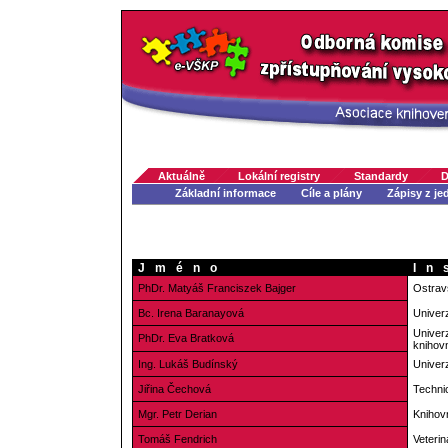
Aktuálně
Lokální registry
Standardy
D
Základní informace
Cíle a plány
Zápisy z je
Jméno
In
PhDr. Matyáš Franciszek Bajger
Ostravs
Bc. Irena Baranayová
Univerz
Univerz
PhDr. Eva Bratková
knihovn
Ing. Lukáš Budínský
Univerz
Jiřina Čechová
Technic
Mgr. Petr Derian
Kniho
Tomáš Fendrich
Veterin