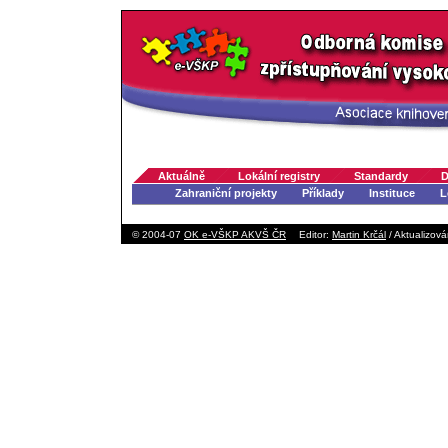
Aktuálně
Lokální registry
Standardy
D
Zahraniční projekty
Příklady
Instituce
L
© 2004-07
OK e-VŠKP AKVŠ ČR
Editor:
Martin Krčál
/ Aktualizov